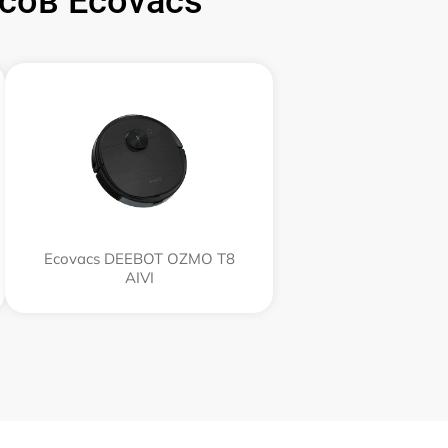
сов Ecovacs
Ecovacs DEEBOT OZMO T8
AIVI