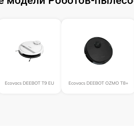
 модели Роботов-пылесо
Ecovacs DEEBOT T9 EU
Ecovacs DEEBOT OZMO T8+