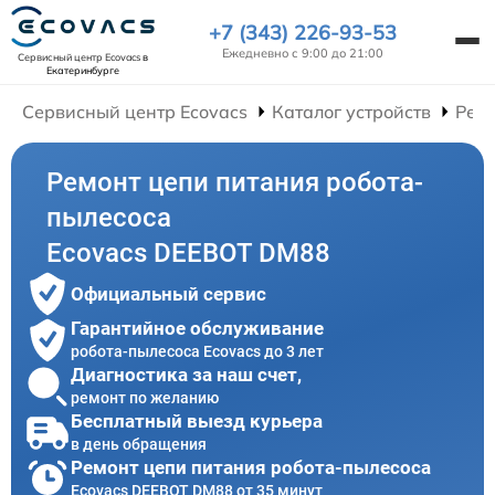
+7 (343) 226-93-53
Ежедневно с 9:00 до 21:00
Сервисный центр Ecovacs
в
Екатеринбурге
Сервисный центр Ecovacs
Каталог устройств
Ремо
Ремонт цепи питания робота-
пылесоса
Ecovacs DEEBOT DM88
Официальный сервис
Гарантийное обслуживание
робота-пылесоса Ecovacs до 3 лет
Диагностика за наш счет,
ремонт по желанию
Бесплатный выезд курьера
в день обращения
Ремонт цепи питания робота-пылесоса
Ecovacs DEEBOT DM88 от 35 минут